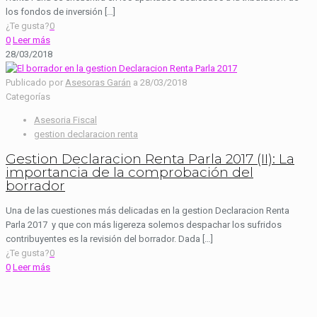
los fondos de inversión […]
¿Te gusta?
0
0
Leer más
28/03/2018
Publicado por
Asesoras Garán
a
28/03/2018
Categorías
Asesoria Fiscal
gestion declaracion renta
Gestion Declaracion Renta Parla 2017 (II): La
importancia de la comprobación del
borrador
Una de las cuestiones más delicadas en la gestion Declaracion Renta
Parla 2017 y que con más ligereza solemos despachar los sufridos
contribuyentes es la revisión del borrador. Dada […]
¿Te gusta?
0
0
Leer más